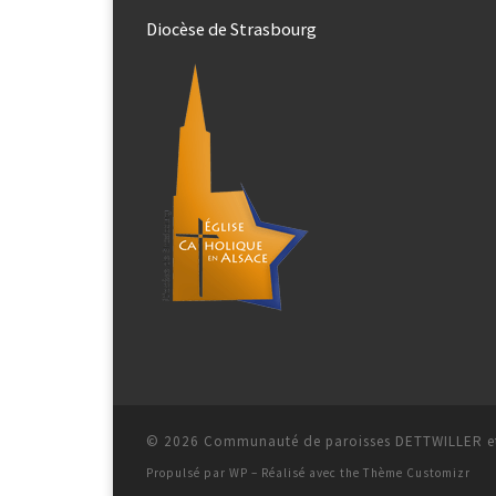
Diocèse de Strasbourg
© 2026
Communauté de paroisses DETTWILLER et
Propulsé par
WP
– Réalisé avec the
Thème Customizr