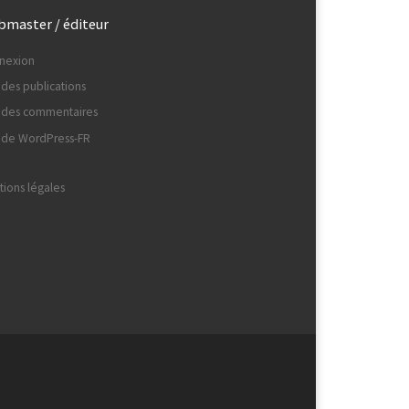
master / éditeur
nexion
 des publications
x des commentaires
e de WordPress-FR
ions légales