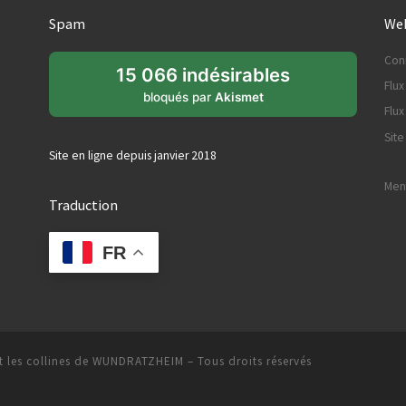
Spam
Web
Con
15 066 indésirables
Flux
bloqués par
Akismet
Flu
Sit
Site en ligne depuis janvier 2018
Ment
Traduction
FR
 les collines de WUNDRATZHEIM
– Tous droits réservés