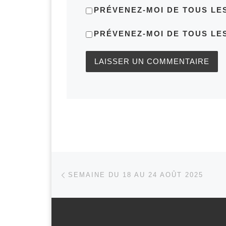
PRÉVENEZ-MOI DE TOUS LE
PRÉVENEZ-MOI DE TOUS LES
Parcourir les articles
Article précédent
SEMAINE DU 18 AU 24 AOÛT 2025