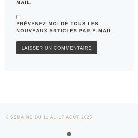
MAIL.
PRÉVENEZ-MOI DE TOUS LES
NOUVEAUX ARTICLES PAR E-MAIL.
Parcourir les articles
Article précédent
SEMAINE DU 11 AU 17 AOÛT 2025
RETOUR À LA LISTE DES