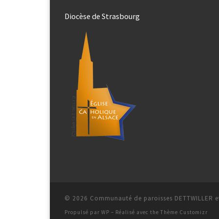
Diocèse de Strasbourg
© 2026
Communauté de paroisses DETTWILLER et
Propulsé par
WP
– Réalisé avec the
Thème Customizr