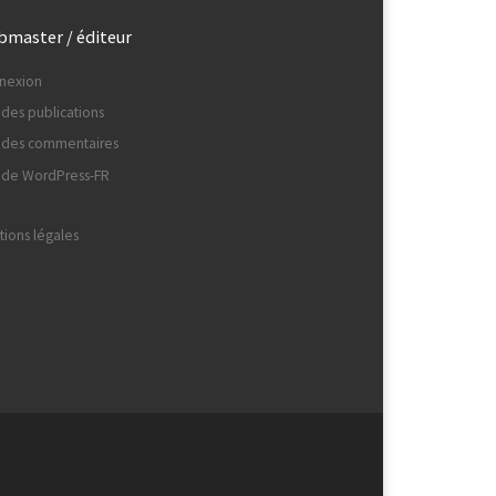
master / éditeur
nexion
 des publications
x des commentaires
e de WordPress-FR
ions légales