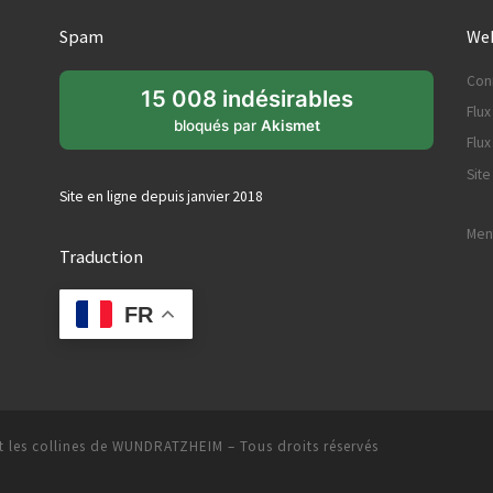
Spam
Web
Con
15 008 indésirables
Flux
bloqués par
Akismet
Flu
Sit
Site en ligne depuis janvier 2018
Ment
Traduction
FR
 les collines de WUNDRATZHEIM
– Tous droits réservés