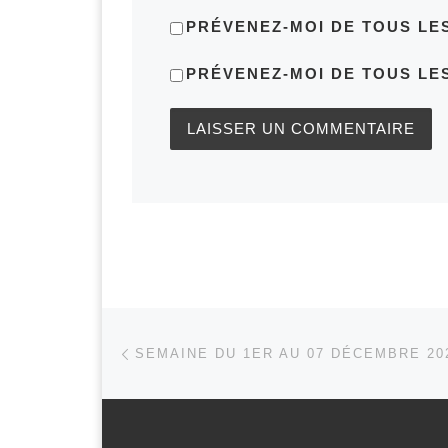
PRÉVENEZ-MOI DE TOUS LE
PRÉVENEZ-MOI DE TOUS LES
Parcourir les articles
Article précédent
SEMAINE DU 1ER AU 07 DÉCEMBRE 20