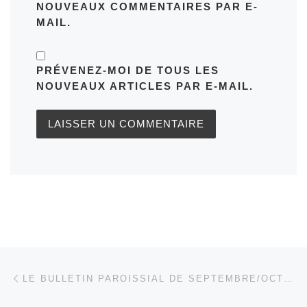
NOUVEAUX COMMENTAIRES PAR E-
MAIL.
PRÉVENEZ-MOI DE TOUS LES
NOUVEAUX ARTICLES PAR E-MAIL.
Parcourir les articles
Article précédent
LE BULLETIN PAROISSIAL DE SEPTEMBRE/OCTOBRE 2025 EST DISPONIBLE