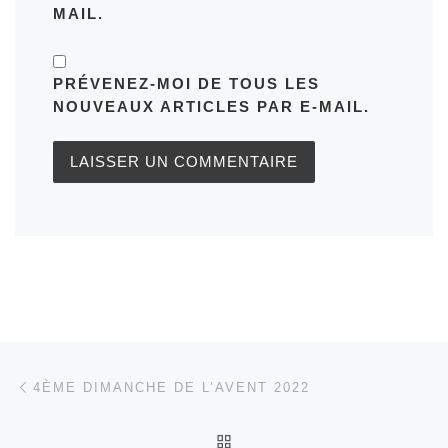
MAIL.
PRÉVENEZ-MOI DE TOUS LES
NOUVEAUX ARTICLES PAR E-MAIL.
Parcourir les articles
Article précédent
4ÈME DIMANCHE DE L’AVENT 2022
RETOUR À LA LISTE DES