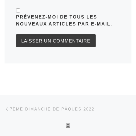
PRÉVENEZ-MOI DE TOUS LES
NOUVEAUX ARTICLES PAR E-MAIL.
Parcourir les articles
Article précédent
7ÈME DIMANCHE DE PÂQUES 2022
RETOUR À LA LISTE DES