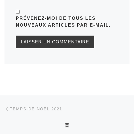
PRÉVENEZ-MOI DE TOUS LES
NOUVEAUX ARTICLES PAR E-MAIL.
Parcourir les articles
Article précédent
TEMPS DE NOËL 2021
RETOUR À LA LISTE DES