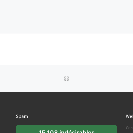
RETOUR À LA LISTE DES
Spam
Web
Con
15 108 indésirables