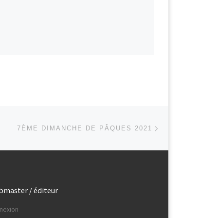
Article suivant
 ARTICLES
7ÈME DIMANCHE DE PÂQUES 2021
master / éditeur
nexion