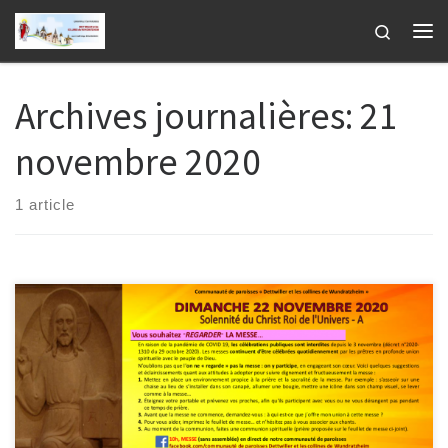
Passer au contenu
Search
Me
Archives journalières:
21
novembre 2020
1 article