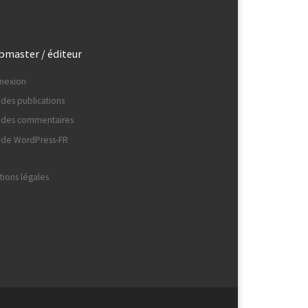
master / éditeur
nexion
 des publications
x des commentaires
e de WordPress-FR
ions légales