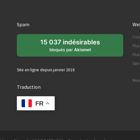
Spam
Web
Con
15 037 indésirables
Flux
bloqués par
Akismet
Flu
Sit
Site en ligne depuis janvier 2018
Ment
Traduction
FR