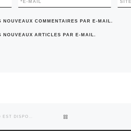
*
E-MAIL
SIT
S NOUVEAUX COMMENTAIRES PAR E-MAIL.
 NOUVEAUX ARTICLES PAR E-MAIL.
RETOUR À LA LISTE DES
LE BULLETIN PAROISSIAL D’AOÛT 2020 EST DISPONIBLE