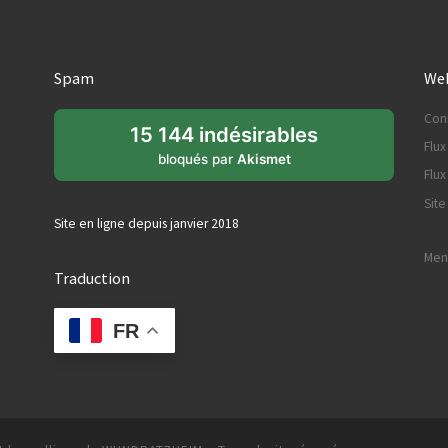
Spam
Web
Con
15 144 indésirables
Flux
bloqués par
Akismet
Flu
Sit
Site en ligne depuis janvier 2018
Ment
Traduction
FR