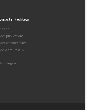
master / éditeur
nexion
 des publications
x des commentaires
e de WordPress-FR
ions légales