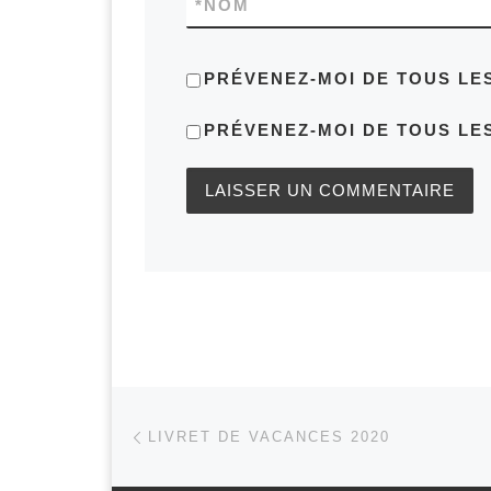
*
NOM
PRÉVENEZ-MOI DE TOUS LE
PRÉVENEZ-MOI DE TOUS LES
Parcourir les articles
Article précédent
LIVRET DE VACANCES 2020