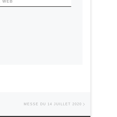
E WEB
Article suivant
 ARTICLES
MESSE DU 14 JUILLET 2020