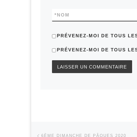
*
NOM
PRÉVENEZ-MOI DE TOUS LE
PRÉVENEZ-MOI DE TOUS LES
Parcourir les articles
Article précédent
6ÈME DIMANCHE DE PÂQUES 2020