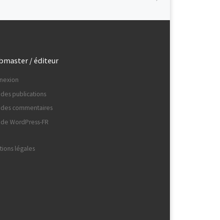
master / éditeur
nexion
 des publications
x des commentaires
e de WordPress-FR
ions légales