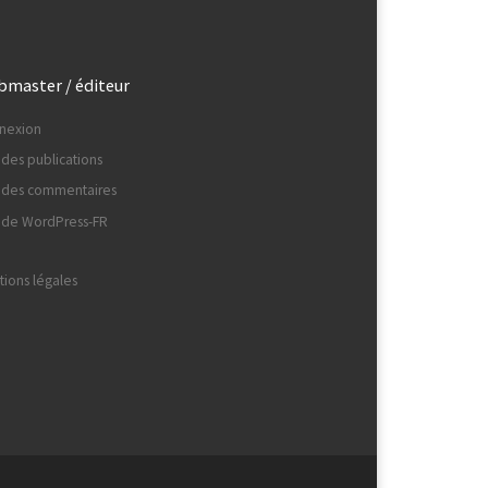
master / éditeur
nexion
 des publications
x des commentaires
e de WordPress-FR
ions légales