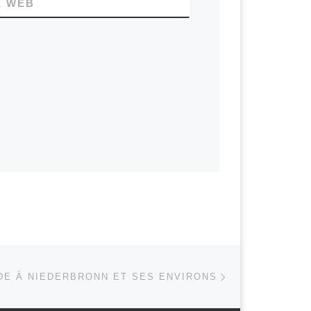
E WEB
Article suivant
 ARTICLES
DE À NIEDERBRONN ET SES ENVIRONS