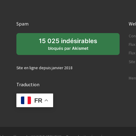
Spam
Web
Con
15 025 indésirables
Flux
bloqués par
Akismet
Flu
Sit
Site en ligne depuis janvier 2018
Ment
Traduction
FR