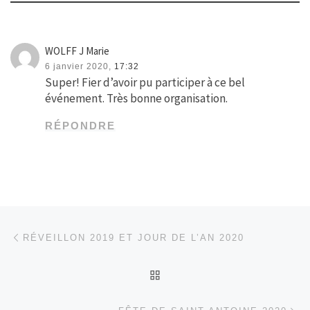
WOLFF J Marie
6 janvier 2020,
17:32
Super! Fier d’avoir pu participer à ce bel
événement. Très bonne organisation.
RÉPONDRE
Parcourir les articles
Article précédent
RÉVEILLON 2019 ET JOUR DE L’AN 2020
RETOUR À LA LISTE DES
Ar