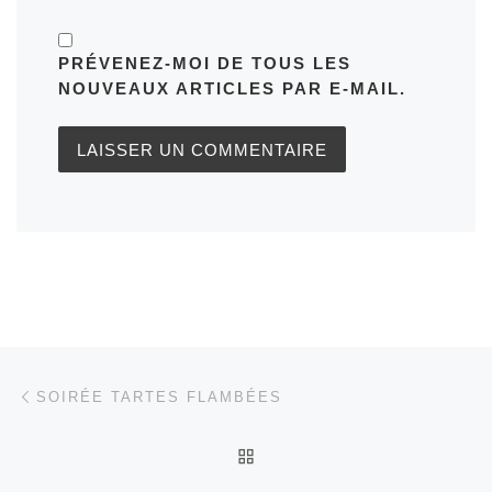
PRÉVENEZ-MOI DE TOUS LES
NOUVEAUX ARTICLES PAR E-MAIL.
Parcourir les articles
Article précédent
SOIRÉE TARTES FLAMBÉES
RETOUR À LA LISTE DES