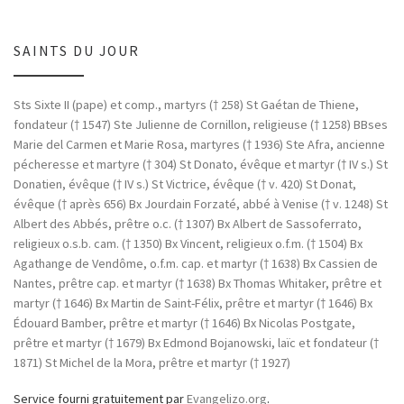
SAINTS DU JOUR
Sts Sixte II (pape) et comp., martyrs († 258)
St Gaétan de Thiene,
fondateur († 1547)
Ste Julienne de Cornillon, religieuse († 1258)
BBses
Marie del Carmen et Marie Rosa, martyres († 1936)
Ste Afra, ancienne
pécheresse et martyre († 304)
St Donato, évêque et martyr († IV s.)
St
Donatien, évêque († IV s.)
St Victrice, évêque († v. 420)
St Donat,
évêque († après 656)
Bx Jourdain Forzaté, abbé à Venise († v. 1248)
St
Albert des Abbés, prêtre o.c. († 1307)
Bx Albert de Sassoferrato,
religieux o.s.b. cam. († 1350)
Bx Vincent, religieux o.f.m. († 1504)
Bx
Agathange de Vendôme, o.f.m. cap. et martyr († 1638)
Bx Cassien de
Nantes, prêtre cap. et martyr († 1638)
Bx Thomas Whitaker, prêtre et
martyr († 1646)
Bx Martin de Saint-Félix, prêtre et martyr († 1646)
Bx
Édouard Bamber, prêtre et martyr († 1646)
Bx Nicolas Postgate,
prêtre et martyr († 1679)
Bx Edmond Bojanowski, laïc et fondateur (†
1871)
St Michel de la Mora, prêtre et martyr († 1927)
Service fourni gratuitement par
Evangelizo.org
.