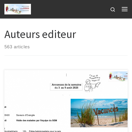
Passer au contenu
Search
Me
Auteurs
editeur
563 articles